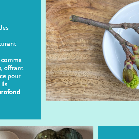
des
turant
t comme
, offrant
ace pour
Ils
profond