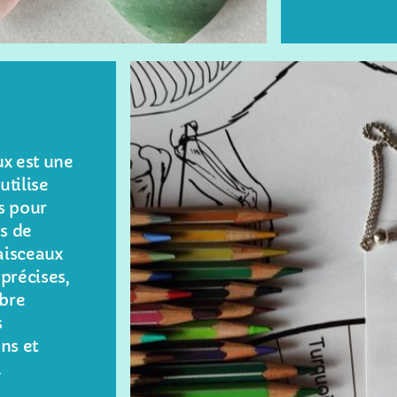
x est une
utilise
s pour
ps de
aisceaux
précises,
ibre
s
ns et
.