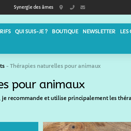
Synergie des âmes
Ecublens - Fribourg
+41797525010
aurore@synergiede
RIFS
QUI SUIS-JE ?
BOUTIQUE
NEWSLETTER
LES
ts
- Thérapies naturelles pour animaux
les pour animaux
 je recommande et utilise principalement les théra