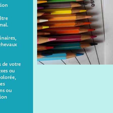
tion
être
mal.
inaires,
 chevaux
 de votre
exes ou
colorée,
les
ns ou
tion