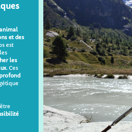
iques
 animal
ons et des
s est
les
her les
aux
. Ces
profond
rgétique
être
sibilité