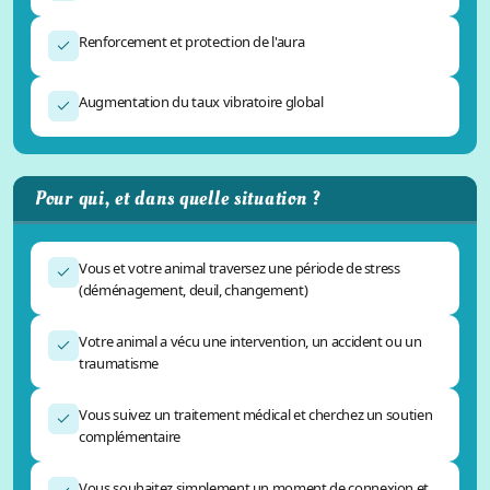
Regard sur 2024
Renforcement et protection de l'aura
Guide complet de la communication animale
Augmentation du taux vibratoire global
Le patch quantique
Guide complet de la naturopathie animale
Pour qui, et dans quelle situation ?
Les créations de Freya
Vous et votre animal traversez une période de stress
(déménagement, deuil, changement)
Votre animal a vécu une intervention, un accident ou un
traumatisme
Vous suivez un traitement médical et cherchez un soutien
complémentaire
Vous souhaitez simplement un moment de connexion et