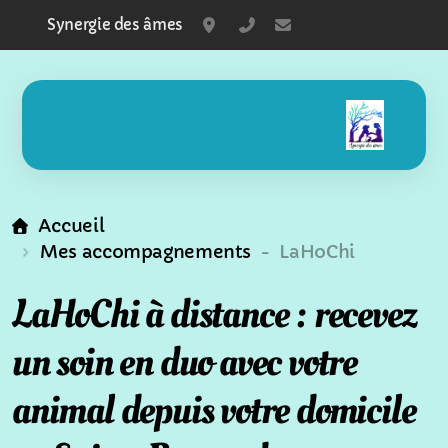
Synergie des âmes
Ecublens - Fribourg
+41797525010
aurore@synergiede
Accueil
Mes accompagnements
- LaHoChi
Conseils en naturopathie animale
LaHoChi à distance : recevez
Alimentation animale
un soin en duo avec votre
Communication animale
animal depuis votre domicile
Massages animalier
Soin énergétique animaux