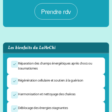
L'automne
Prendre rdv
Le rescue
La mélisse
L'arnica
Les bienfaits du LaHoChi
La camomille
Réparation des champs énergétiques après chocs ou
Articles
traumatismes
L'importance de la mastication pour votre chien
Régénération cellulaire et soutien à la guérison
Les chats et leur bac à litière
Harmonisation et nettoyage des chakras
Le chien et son système digestif
Déblocage des énergies stagnantes
Mort de chaleur