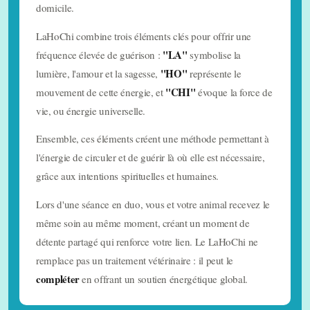
domicile.
LaHoChi combine trois éléments clés pour offrir une
"LA"
fréquence élevée de guérison :
symbolise la
Témoignages clients
"HO"
lumière, l'amour et la sagesse,
représente le
Cabinets partenaires
"CHI"
mouvement de cette énergie, et
évoque la force de
vie, ou énergie universelle.
Agenda
Ensemble, ces éléments créent une méthode permettant à
Astuces naturelles
l'énergie de circuler et de guérir là où elle est nécessaire,
grâce aux intentions spirituelles et humaines.
Préparer une trousse de premiers secours
Lors d'une séance en duo, vous et votre animal recevez le
Les pétards et feux d'artifices
même soin au même moment, créant un moment de
La diarrhée
détente partagé qui renforce votre lien. Le LaHoChi ne
remplace pas un traitement vétérinaire : il peut le
Les muqueuses
compléter
en offrant un soutien énergétique global.
L'argile