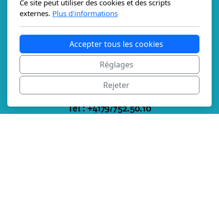
Ce site peut utiliser des cookies et des scripts
externes.
Plus d'informations
Accepter tous les cookies
Synergie des âmes
Réglages
1673 Ecublens - Fribourg
Rejeter
Tel : +4179/752.50.10
Mail :
aurore@synergiedesames.ch
Communication animale
Naturopathie
animale
Massages animaliers
Conseils
alimentation animale
Soins énergétiques
Chromothérapie animale