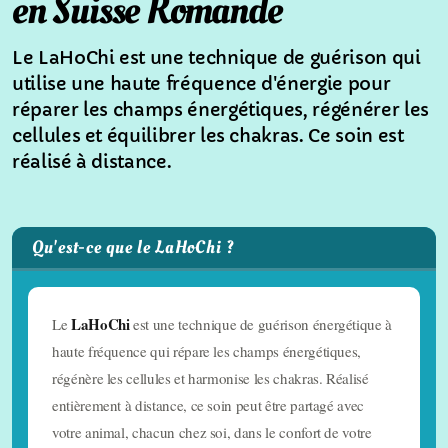
en Suisse Romande
Chromothérapie animale
Le LaHoChi est une technique de guérison qui
utilise une haute fréquence d'énergie pour
Thérapies naturelles pour animaux
réparer les champs énergétiques, régénérer les
LaHoChi
cellules et équilibrer les chakras. Ce soin est
réalisé à distance.
Voyage sonore en duo
Soin énergétique humain
Qu'est-ce que le LaHoChi ?
LaHoChi
Le
est une technique de guérison énergétique à
haute fréquence qui répare les champs énergétiques,
régénère les cellules et harmonise les chakras. Réalisé
entièrement à distance, ce soin peut être partagé avec
votre animal, chacun chez soi, dans le confort de votre