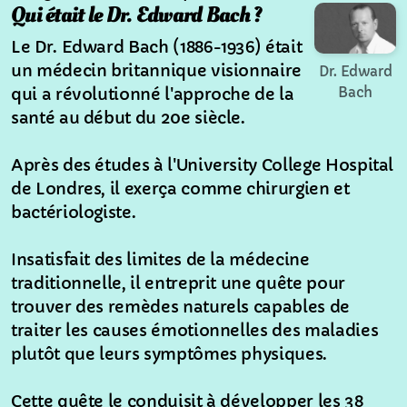
Qui était le Dr. Edward Bach ?
Le Dr. Edward Bach (1886-1936) était
un médecin britannique visionnaire
Dr. Edward
Témoignages clients
Bach
qui a révolutionné l'approche de la
Cabinets partenaires
santé au début du 20e siècle.
Agenda
Après des études à l'University College Hospital
de Londres, il exerça comme chirurgien et
Astuces naturelles
bactériologiste.
Préparer une trousse de premiers secours
Insatisfait des limites de la médecine
Les pétards et feux d'artifices
traditionnelle, il entreprit une quête pour
trouver des remèdes naturels capables de
La diarrhée
traiter les causes émotionnelles des maladies
plutôt que leurs symptômes physiques.
Les muqueuses
L'argile
Cette quête le conduisit à développer les 38