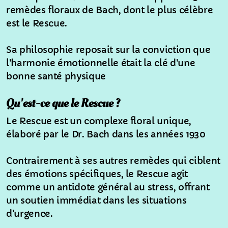
remèdes floraux de Bach, dont le plus célèbre
L'automne
est le Rescue.
Le rescue
Sa philosophie reposait sur la conviction que
La mélisse
l'harmonie émotionnelle était la clé d'une
bonne santé physique
L'arnica
Qu'est-ce que le Rescue ?
La camomille
Le Rescue est un complexe floral unique,
Articles
élaboré par le Dr. Bach dans les années 1930
L'importance de la mastication pour votre chien
Contrairement à ses autres remèdes qui ciblent
des émotions spécifiques, le Rescue agit
Les chats et leur bac à litière
comme un antidote général au stress, offrant
un soutien immédiat dans les situations
Le chien et son système digestif
d'urgence.
Mort de chaleur