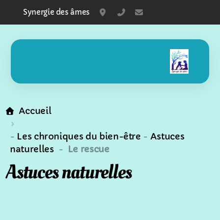
Synergie des âmes
Ecublens - Fribourg
+41797525010
aurore@synergiede
Accueil
Conseils en naturopathie animale
-
Les chroniques du bien-être
-
Astuces
naturelles
-
Le rescue
Alimentation animale
Astuces naturelles
Communication animale
Massages animalier
Soin énergétique animaux