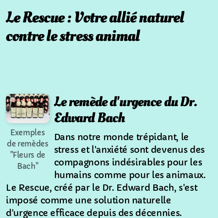
Le Rescue : Votre allié naturel
Chromothérapie animale
contre le stress animal
Thérapies naturelles pour animaux
LaHoChi
Voyage sonore en duo
Le remède d'urgence du Dr.
Soin énergétique humain
Edward Bach
Exemples
Dans notre monde trépidant, le
de remèdes
stress et l'anxiété sont devenus des
"Fleurs de
compagnons indésirables pour les
Bach"
humains comme pour les animaux.
Le Rescue, créé par le Dr. Edward Bach, s'est
imposé comme une solution naturelle
d'urgence efficace depuis des décennies.