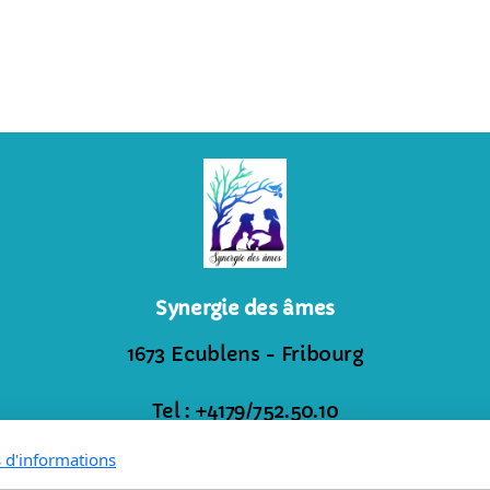
Synergie des âmes
1673 Ecublens - Fribourg
Tel : +4179/752.50.10
Mail :
aurore@synergiedesames.ch
s d'informations