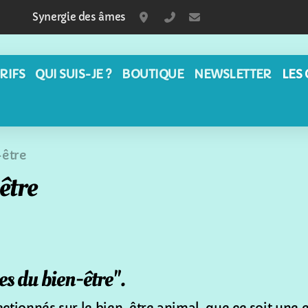
Synergie des âmes
Ecublens - Fribourg
+41797525010
aurore@synergiede
RIFS
QUI SUIS-JE ?
BOUTIQUE
NEWSLETTER
LES
-être
être
s du bien-être".